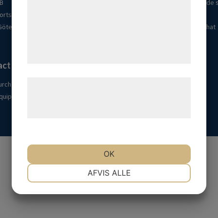
analysepartnere, som kan kombinere dem
AB
Pour les fournisseurs de soins de 
ortsavenyn 37
de soins communautaires
med data, du tidligere har givet dem eller
 Göteborg
Pour les professionnels de l'achat
de har indsamlet gennem din brug af deres
tjenester. Ved at klikke på 'OK' giver du
Intégrité
samtykke til disse formål.
act
Politique d'intégrité
Læs mere om vores brug af cookies og
urch.se
Cookies
quipe
behandling af persondata på vores
hjemmeside.
©2026 Purch
OK
NØDVENDIGE
PRÆFERENCER
AFVIS ALLE
MARKETING
STATISTIK