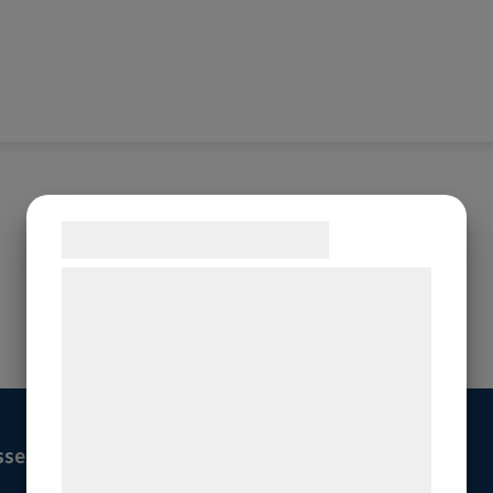
Samtykke til cookies
Vi og vores samarbejdspartnere bruger
teknologier, herunder cookies, til at
indsamle oplysninger om dig til forskellige
formål, herunder: Tilpasning af annoncering,
bedre brugeroplevelse, funktionalitet,
statistik og marketing. Disse oplysninger
sse
Solutions
kan blive delt med annoncerings- og