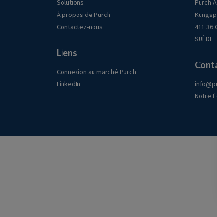
Solutions
Purch 
À propos de Purch
Kungsp
Contactez-nous
411 36
SUÈDE
Liens
Cont
Connexion au marché Purch
LinkedIn
info@p
Notre É