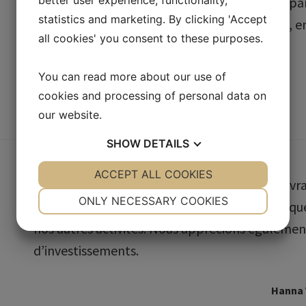
better user experience, functionality,
et sont sensibles aux besoins des différentes pa
statistics and marketing. By clicking 'Accept
résultats même dans des conditions difficiles, e
all cookies' you consent to these purposes.
organisation.
You can read more about our use of
cookies and processing of personal data on
our website.
SHOW
DETAILS
YES
ACCEPT ALL COOKIES
NO
YES
NO
En plus des excellents prix et conditions de li
NECESSARY
PREFERENCES
ONLY NECESSARY COOKIES
que Purch facilite nos processus d’achat afin q
YES
NO
YES
NO
nos autres activités. Nous apprécions également
MARKETING
STATISTICS
d’investissements.
Hanna 