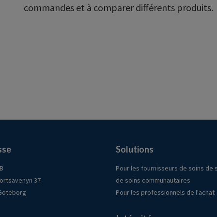
commandes et à comparer différents produits.
sse
Solutions
AB
Pour les fournisseurs de soins de 
ortsavenyn 37
de soins communautaires
 Göteborg
Pour les professionnels de l'achat