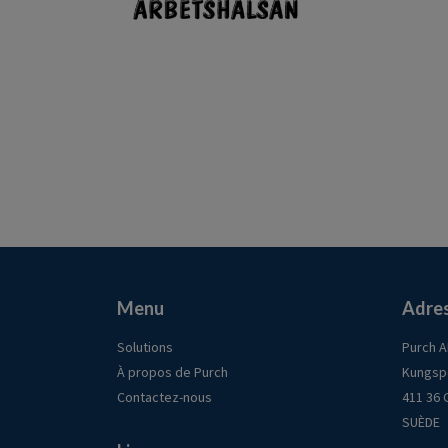
Menu
Adre
Solutions
Purch 
À propos de Purch
Kungsp
Contactez-nous
411 36
SUÈDE