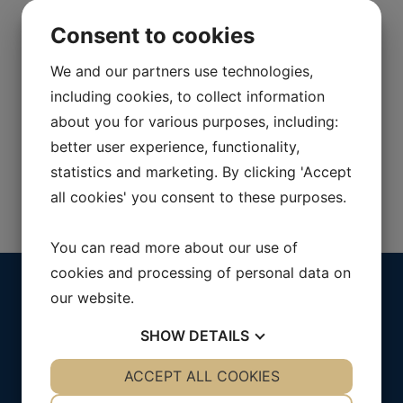
Consent to cookies
Nous vous contacterons sous peu.
We and our partners use technologies,
including cookies, to collect information
about you for various purposes, including:
better user experience, functionality,
statistics and marketing. By clicking 'Accept
all cookies' you consent to these purposes.
You can read more about our use of
cookies and processing of personal data on
Menu
Adresse
our website.
Solutions
Purch AB
SHOW
DETAILS
À propos de Purch
Kungsportsavenyn 37
Contactez-nous
411 36 Göteborg
YES
ACCEPT ALL COOKIES
NO
YES
NO
SUÈDE
NECESSARY
PREFERENCES