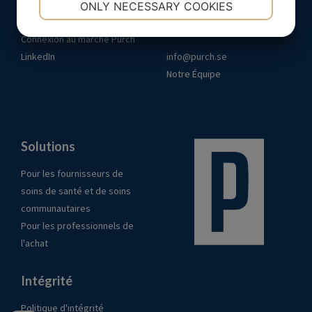
ONLY NECESSARY COOKIES
Liens
Contact
YES
NO
YES
NO
Connexion au marché Purch
MARKETING
STATISTICS
LinkedIn
info@purch.se
Notre Équipe
Solutions
Pour les fournisseurs de
soins de santé et de soins
communautaires
Pour les professionnels de
l'achat
Intégrité
Politique d'intégrité